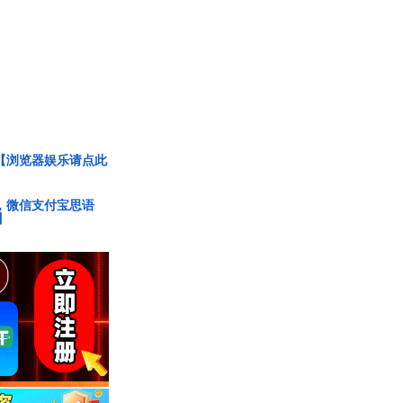
有【浏览器娱乐请点此
单，微信支付宝思语
】