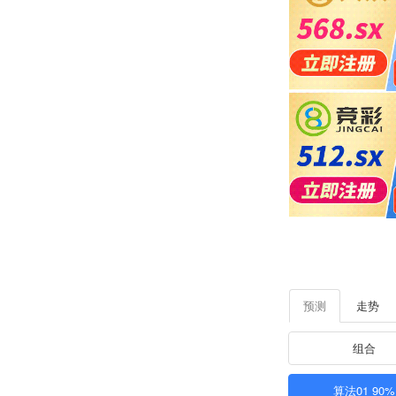
预测
走势
组合
算法01 90%