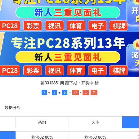
第
3312851
期 距下期：
开奖中
秒
+
+
=
-
7
1
9
17
大
单
数据分析
杀组
大小
算法02 80%
算法03 80%