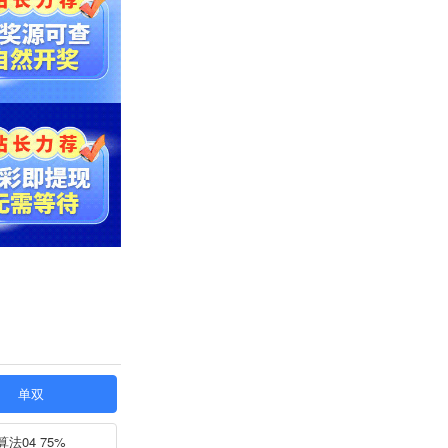
单双
算法04 75%