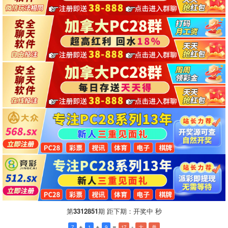
第
3312851
期 距下期：
开奖中
秒
+
+
=
-
7
1
9
17
大
单